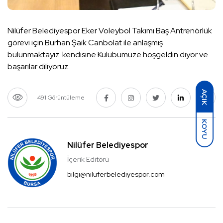
Nilüfer Belediyespor Eker Voleybol Takımı Baş Antrenörlük
görevi için Burhan Şaik Canbolat ile anlaşmış
bulunmaktayız. kendisine Kulübümüze hoşgeldin diyor ve
başarılar diliyoruz.
AÇIK
491 Görüntüleme
KOYU
Nilüfer Belediyespor
İçerik Editörü
bilgi@niluferbelediyespor.com