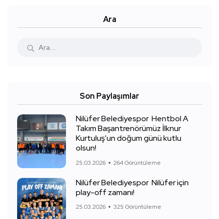
Ara
Son Paylaşımlar
Nilüfer Belediyespor Hentbol A
Takım Başantrenörümüz İlknur
Kurtuluş’un doğum günü kutlu
olsun!
25.03.2026
264 Görüntüleme
Nilüfer Belediyespor Nilüfer için
play-off zamanı!
25.03.2026
325 Görüntüleme